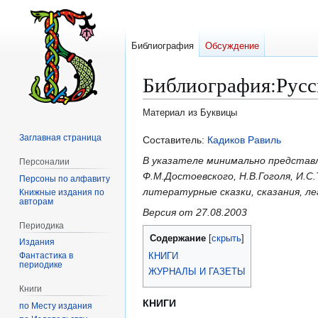
Библиография
Обсуждение
Библиография
:
Русс
Материал из Буквицы
Заглавная страница
Перейти
Перейти
Составитель:
Кадиков Равиль
к
к
В указателе минимально представ
Персоналии
навигации
поиску
Ф.М.Достоевского, Н.В.Гоголя, И.С
Персоны по алфавиту
литературные сказки, сказания, лег
Книжные издания по
авторам
Версия от 27.08.2003
Периодика
Содержание
Издания
КНИГИ
Фантастика в
периодике
ЖУРНАЛЫ И ГАЗЕТЫ
Книги
КНИГИ
по Месту издания