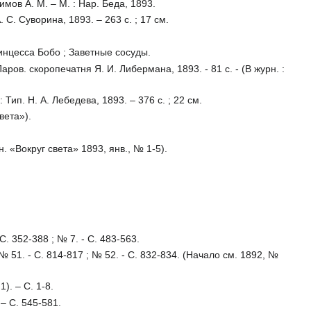
мов А. М. – М. : Нар. Беда, 1893.
. С. Суворина, 1893. – 263 с. ; 17 см.
ринцесса Бобо ; Заветные сосуды.
ров. скоропечатня Я. И. Либермана, 1893. - 81 с. - (В журн. :
 Тип. Н. А. Лебедева, 1893. – 376 с. ; 22 см.
вета»).
н. «Вокруг света» 1893, янв., № 1-5).
С. 352-388 ; № 7. - С. 483-563.
 № 51. - С. 814-817 ; № 52. - С. 832-834. (Начало см. 1892, №
). – С. 1-8.
 – С. 545-581.