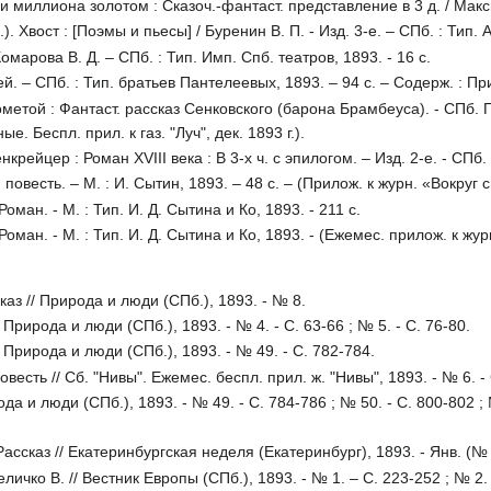
и миллиона золотом : Сказоч.-фантаст. представление в 3 д. / Макси
 Хвост : [Поэмы и пьесы] / Буренин В. П. - Изд. 3-е. – СПб. : Тип. А
омарова В. Д. – СПб. : Тип. Имп. Спб. театров, 1893. - 16 с.
ей. – СПб. : Тип. братьев Пантелеевых, 1893. – 94 с. – Содерж. : П
метой : Фантаст. рассказ Сенковского (барона Брамбеуса). - СПб. Па
 Беспл. прил. к газ. "Луч", дек. 1893 г.).
ейцер : Роман ХVIII века : В 3-х ч. с эпилогом. – Изд. 2-е. - СПб. :
повесть. – М. : И. Сытин, 1893. – 48 с. – (Прилож. к журн. «Вокруг с
оман. - М. : Тип. И. Д. Сытина и Ко, 1893. - 211 с.
Роман. - М. : Тип. И. Д. Сытина и Ко, 1893. - (Ежемес. прилож. к жур
каз // Природа и люди (СПб.), 1893. - № 8.
 Природа и люди (СПб.), 1893. - № 4. - С. 63-66 ; № 5. - С. 76-80.
 Природа и люди (СПб.), 1893. - № 49. - С. 782-784.
весть // Сб. "Нивы". Ежемес. беспл. прил. ж. "Нивы", 1893. - № 6. - 
ода и люди (СПб.), 1893. - № 49. - С. 784-786 ; № 50. - С. 800-802 ;
ассказ // Екатеринбургская неделя (Екатеринбург), 1893. - Янв. (№ 1
еличко В. // Вестник Европы (СПб.), 1893. - № 1. – С. 223-252 ; № 2.