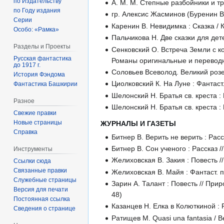
по Издательству
А. М. М. Степные разбойники и тр
по Году издания
гр. Алексис Жасминов (Буренин В.).
Серии
Каренин В. Невидимка : Сказка / К
Особо: «Рамка»
Пальчикова Н. Две сказки для дет
Разделы и Проекты
Сенковский О. Встреча Земли с ко
Русская фантастика
Романы оригинальные и переводные.
до 1917 г.
Соловьев Всеволод. Великий розенкр
История Фэндома
Циолковский К. На Луне : Фантаст. 
Фантастика Башкирии
Шелонский Н. Братья св. креста : Р
Разное
Шелонский Н. Братья св. креста : 
Свежие правки
Новые страницы
ЖУРНАЛЫ И ГАЗЕТЫ
Справка
Битнер В. Верить не верить : Расс
Битнер В. Сон ученого : Рассказ //
Инструменты
Желиховская В. Закия : Повесть //
Ссылки сюда
Связанные правки
Желиховская В. Майя : Фантаст. по
Служебные страницы
Зарин А. Талант : Повесть // Прир
Версия для печати
48)
Постоянная ссылка
Казанцев Н. Елка в Колюткиной : Р
Сведения о странице
Ратищев М. Quasi una fantasia / В