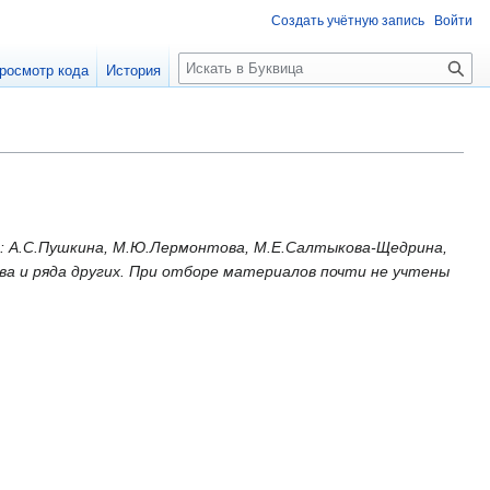
Создать учётную запись
Войти
П
росмотр кода
История
о
и
с
к
: А.С.Пушкина, М.Ю.Лермонтова, М.Е.Салтыкова-Щедрина,
ова и ряда других. При отборе материалов почти не учтены