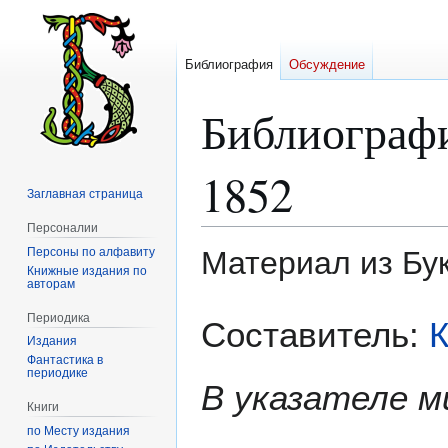
Библиография
Обсуждение
Библиограф
1852
Заглавная страница
Персоналии
Персоны по алфавиту
Материал из Бу
Книжные издания по
авторам
Перейти
Перейти
Периодика
Составитель:
К
к
к
Издания
навигации
поиску
Фантастика в
периодике
В указателе 
Книги
по Месту издания