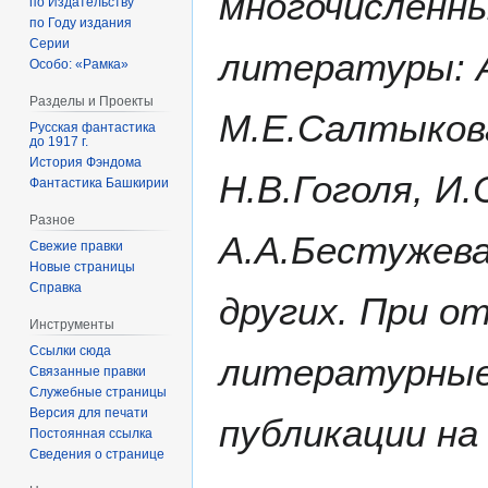
многочисленны
по Издательству
по Году издания
Серии
литературы: 
Особо: «Рамка»
Разделы и Проекты
М.Е.Салтыков
Русская фантастика
до 1917 г.
История Фэндома
Н.В.Гоголя, И.
Фантастика Башкирии
Разное
А.А.Бестужева
Свежие правки
Новые страницы
Справка
других. При о
Инструменты
Ссылки сюда
литературные 
Связанные правки
Служебные страницы
Версия для печати
публикации на
Постоянная ссылка
Сведения о странице