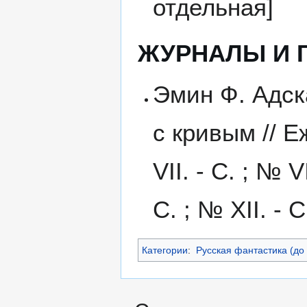
отдельная]
ЖУРНАЛЫ И 
Эмин Ф. Адск
с кривым // 
VII. - С. ; № V
С. ; № XII. - С
Категории
:
Русская фантастика (до