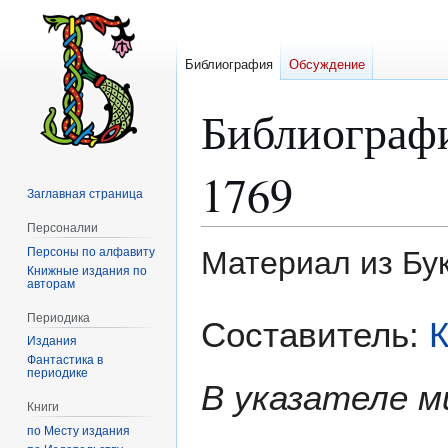
Библиография
Обсуждение
Библиограф
1769
Заглавная страница
Персоналии
Персоны по алфавиту
Материал из Бу
Книжные издания по
авторам
Перейти
Перейти
Периодика
Составитель:
К
к
к
Издания
навигации
поиску
Фантастика в
периодике
В указателе 
Книги
по Месту издания