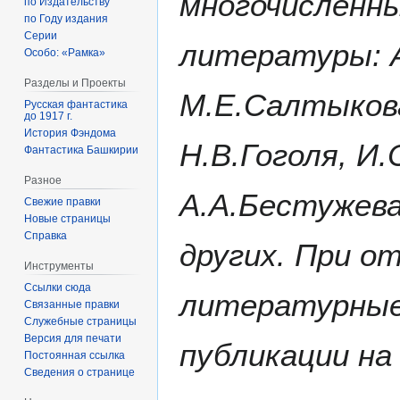
многочисленны
по Издательству
по Году издания
Серии
литературы: 
Особо: «Рамка»
Разделы и Проекты
М.Е.Салтыков
Русская фантастика
до 1917 г.
История Фэндома
Н.В.Гоголя, И.
Фантастика Башкирии
Разное
А.А.Бестужева
Свежие правки
Новые страницы
Справка
других. При о
Инструменты
Ссылки сюда
литературные 
Связанные правки
Служебные страницы
Версия для печати
публикации на
Постоянная ссылка
Сведения о странице