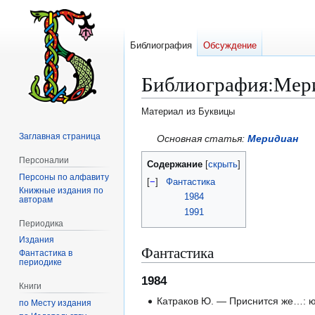
Библиография
Обсуждение
Библиография
:
Мери
Материал из Буквицы
Заглавная страница
Перейти
Перейти
Основная статья:
Меридиан
к
к
Персоналии
Содержание
навигации
поиску
Персоны по алфавиту
[
−
]
Фантастика
Книжные издания по
1984
авторам
1991
Периодика
Издания
Фантастика
Фантастика в
периодике
1984
Книги
Катраков Ю. — Приснится же…: ю
по Месту издания