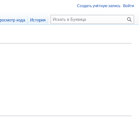
Создать учётную запись
Войти
П
росмотр кода
История
о
и
с
к