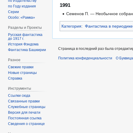
по Издательству
1991
по Году издания
Серии
Семенов П. — Необычное собрание
Особо: «Рамка»
Категория
:
Фантастика в периодике
Разделы и Проекты
Русская фантастика
до 1917 г.
История Фэндома
Страница в последний раз была отредактир
Фантастика Башкирии
Политика конфиденциальности
О Буквица
Разное
Свежие правки
Новые страницы
Справка
Инструменты
Ссылки сюда
Связанные правки
Служебные страницы
Версия для печати
Постоянная ссылка
Сведения о странице