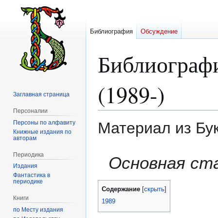
Библиография
Обсуждение
Библиограф
(1989-)
Заглавная страница
Персоналии
Персоны по алфавиту
Материал из Бу
Книжные издания по
авторам
Перейти
Перейти
Периодика
Основная ст
к
к
Издания
навигации
поиску
Фантастика в
периодике
Содержание
Книги
1989
по Месту издания