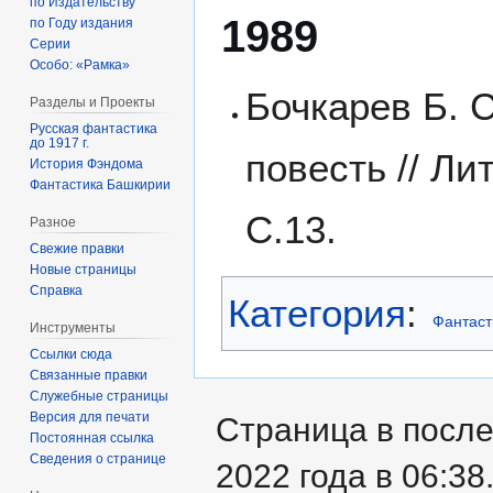
по Издательству
1989
по Году издания
Серии
Особо: «Рамка»
Бочкарев Б. 
Разделы и Проекты
Русская фантастика
до 1917 г.
повесть // Ли
История Фэндома
Фантастика Башкирии
С.13.
Разное
Свежие правки
Новые страницы
Справка
Категория
:
Фантаст
Инструменты
Ссылки сюда
Связанные правки
Служебные страницы
Версия для печати
Страница в посл
Постоянная ссылка
Сведения о странице
2022 года в 06:38