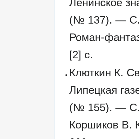
Ленинское зн
(№ 137). — С.
Роман-фантаз
[2] с.
Клюткин К. Св
Липецкая газе
(№ 155). — С.
Коршиков В. 