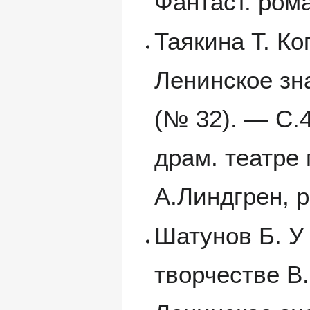
Фантаст. рома
Таякина Т. Ко
Ленинское зн
(№ 32). — С.4
драм. театре
А.Линдгрен, 
Шатунов Б. У 
творчестве В.