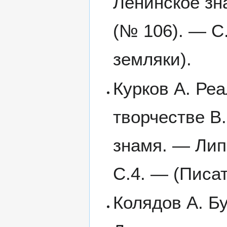
Ленинское зн
(№ 106). — С
земляки).
Курков А. Реа
творчестве В.
знамя. — Лип
С.4. — (Писа
Колядов А. Б