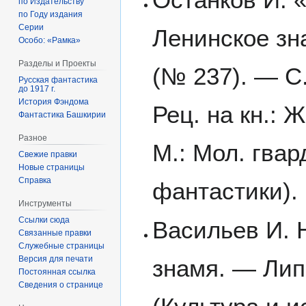
по Издательству
по Году издания
Серии
Ленинское зна
Особо: «Рамка»
Разделы и Проекты
(№ 237). — С
Русская фантастика
до 1917 г.
История Фэндома
Рец. на кн.: 
Фантастика Башкирии
Разное
М.: Мол. гвар
Свежие правки
Новые страницы
Справка
фантастики).
Инструменты
Ссылки сюда
Васильев И. 
Связанные правки
Служебные страницы
Версия для печати
знамя. — Лип
Постоянная ссылка
Сведения о странице