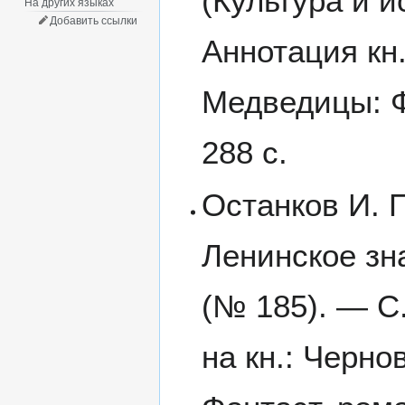
(Культура и 
На других языках
Добавить ссылки
Аннотация кн
Медведицы: Фа
288 с.
Останков И. П
Ленинское зна
(№ 185). — С
на кн.: Черн