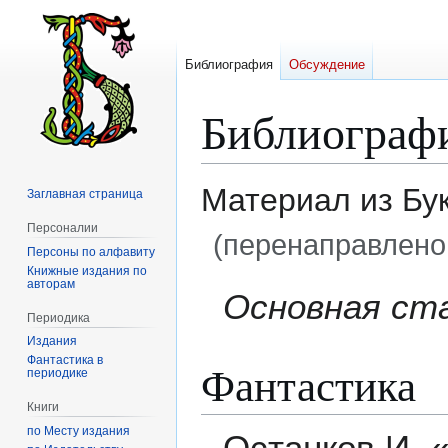
Библиография
Обсуждение
Библиограф
Материал из Бу
Заглавная страница
Персоналии
(перенаправлено
Персоны по алфавиту
Книжные издания по
авторам
Перейти
Перейти
Основная ст
к
к
Периодика
навигации
поиску
Издания
Фантастика в
Фантастика
периодике
Книги
по Месту издания
Останков И. «