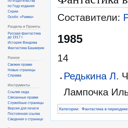
по Издательству
по Году издания
Серии
Составители:
Р
Особо: «Рамка»
Разделы и Проекты
Русская фантастика
1985
до 1917 г.
История Фэндома
Фантастика Башкирии
14
Разное
Свежие правки
Новые страницы
Редькина Л.
Ч
Справка
Инструменты
Лампочка Ильи
Ссылки сюда
Связанные правки
Служебные страницы
Версия для печати
Категории
:
Фантастика в периодике
Постоянная ссылка
Сведения о странице