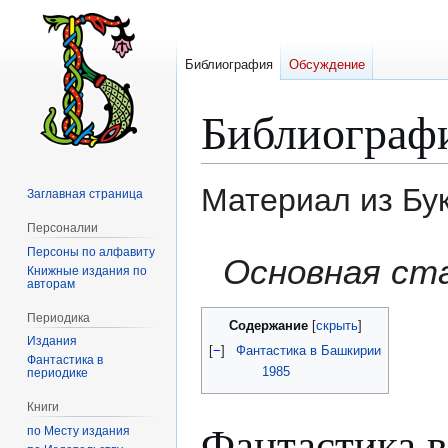
Библиография
Обсуждение
Библиограф
Материал из Бу
Заглавная страница
Персоналии
Персоны по алфавиту
Перейти
Перейти
Основная ст
Книжные издания по
к
к
авторам
навигации
поиску
Периодика
Содержание
Издания
[
−
]
Фантастика в Башкирии
Фантастика в
1985
периодике
Книги
Фантастика 
по Месту издания