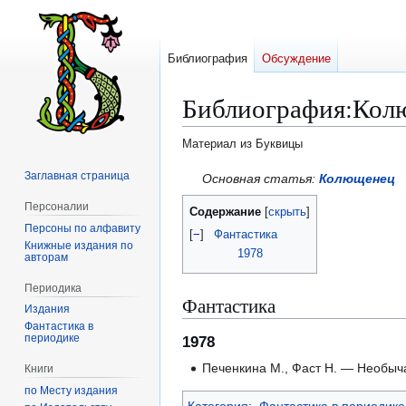
Библиография
Обсуждение
Библиография
:
Кол
Материал из Буквицы
Заглавная страница
Перейти
Перейти
Основная статья:
Колющенец
к
к
Персоналии
Содержание
навигации
поиску
Персоны по алфавиту
[
−
]
Фантастика
Книжные издания по
1978
авторам
Периодика
Фантастика
Издания
Фантастика в
периодике
1978
Печенкина М., Фаст Н. — Необыч
Книги
по Месту издания