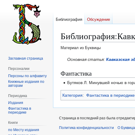
Библиография
Обсуждение
Библиография
:
Кавк
Материал из Буквицы
Заглавная страница
Перейти
Перейти
Основная статья:
Кавказская з
к
к
Персоналии
Фантастика
навигации
поиску
Персоны по алфавиту
Книжные издания по
Бутяков Л. Минувшей ночью в гора
авторам
Категория
:
Фантастика в периодике
Периодика
Издания
Фантастика в
периодике
Страница в последний раз была отредактир
Книги
Политика конфиденциальности
О Буквица
по Месту издания