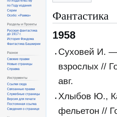
по Издательству
по Году издания
Фантастика
Серии
Особо: «Рамка»
Разделы и Проекты
Русская фантастика
1958
до 1917 г.
История Фэндома
Фантастика Башкирии
Суховей И. —
Разное
Свежие правки
взрослых // Г
Новые страницы
Справка
авг.
Инструменты
Ссылки сюда
Связанные правки
Хлыбов Ю., К
Служебные страницы
Версия для печати
Постоянная ссылка
фельетон // Г
Сведения о странице