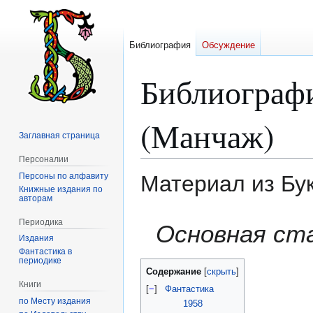
Библиография
Обсуждение
Библиограф
(Манчаж)
Заглавная страница
Персоналии
Персоны по алфавиту
Материал из Бу
Книжные издания по
авторам
Перейти
Перейти
Периодика
Основная ст
к
к
Издания
навигации
поиску
Фантастика в
периодике
Содержание
Книги
[
−
]
Фантастика
по Месту издания
1958