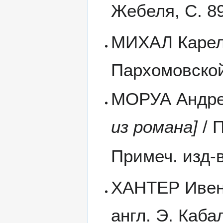
Жебеля, С. 8
МИХАЛ Карел 
Пархомовской
МОРУА Андре
из романа]
/ П
Примеч. изд-в
ХАНТЕР Ивен 
англ. Э. Каба