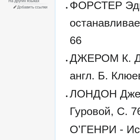
На других языках
ФОРСТЕР Эдв
Добавить ссылки
останавливает
66
ДЖЕРОМ К. Дж
англ. Б. Клюе
ЛОНДОН Джек 
Гуровой, С. 7
О’ГЕНРИ - Ист