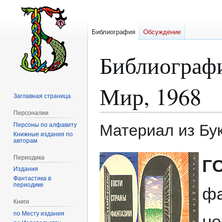
Библиография
Обсуждение
Библиограф
Мир, 1968
Заглавная страница
Персоналии
Персоны по алфавиту
Материал из Бу
Книжные издания по
авторам
Перейти
Перейти
Периодика
Г
к
к
Издания
навигации
поиску
Фантастика в
периодике
фа
Книги
по Месту издания
не