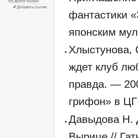
На других языках
Добавить ссылки
фантастики «
японским му
Хлыстунова, 
ждет клуб лю
правда. — 20
грифон» в ЦГ
Давыдова Н. 
Вырице // Га