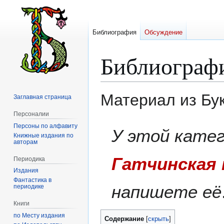
Библиография
Обсуждение
Библиограф
Материал из Бу
Заглавная страница
Персоналии
Персоны по алфавиту
Перейти
Перейти
У этой кате
Книжные издания по
к
к
авторам
навигации
поиску
Гатчинская 
Периодика
Издания
Фантастика в
напишете её
периодике
Книги
по Месту издания
Содержание