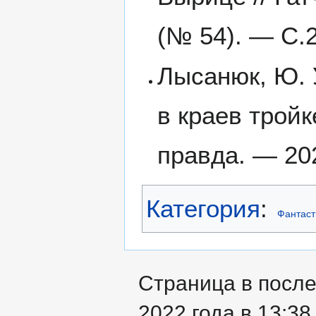
(№ 54). — С.2
Лысанюк, Ю.
в краев трой
правда. — 20
Категория
:
Фантаст
Страница в после
2022 года в 13:38