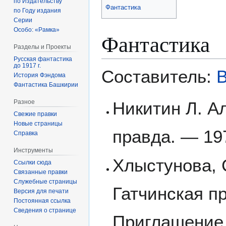
по Издательству
Фантастика
по Году издания
Серии
Особо: «Рамка»
Фантастика
Разделы и Проекты
Русская фантастика
до 1917 г.
Составитель:
В
История Фэндома
Фантастика Башкирии
Никитин Л. Ал
Разное
Свежие правки
Новые страницы
правда. — 19
Справка
Инструменты
Хлыстунова, 
Ссылки сюда
Связанные правки
Служебные страницы
Гатчинская п
Версия для печати
Постоянная ссылка
Сведения о странице
Приглашение 