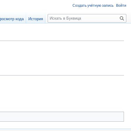
Создать учётную запись
Войти
П
росмотр кода
История
о
и
с
к