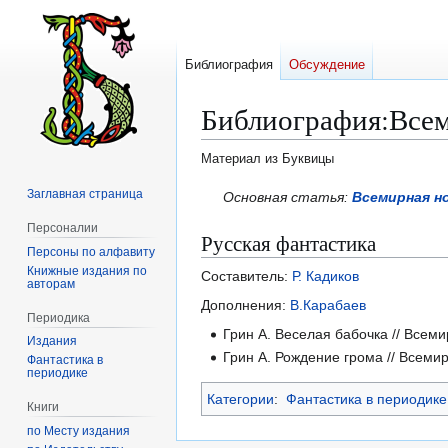
Библиография
Обсуждение
Библиография
:
Всем
Материал из Буквицы
Заглавная страница
Перейти
Перейти
Основная статья:
Всемирная н
к
к
Персоналии
Русская фантастика
навигации
поиску
Персоны по алфавиту
Книжные издания по
Составитель:
Р. Кадиков
авторам
Дополнения:
В.Карабаев
Периодика
Грин А. Веселая бабочка // Всеми
Издания
Грин А. Рождение грома // Всемир
Фантастика в
периодике
Категории
:
Фантастика в периодике
Книги
по Месту издания