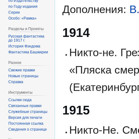
по Издательству
Дополнения:
В
по Году издания
Серии
Особо: «Рамка»
1914
Разделы и Проекты
Русская фантастика
до 1917 г.
История Фэндома
Никто-не. Гр
Фантастика Башкирии
Разное
«Пляска смерт
Свежие правки
Новые страницы
Справка
(Екатеринбург
Инструменты
Ссылки сюда
1915
Связанные правки
Служебные страницы
Версия для печати
Постоянная ссылка
Никто-Не. Сме
Сведения о странице