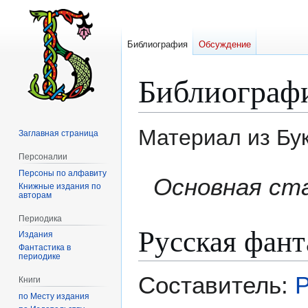
Библиография
Обсуждение
Библиограф
Материал из Бу
Заглавная страница
Персоналии
Персоны по алфавиту
Перейти
Перейти
Основная ст
Книжные издания по
к
к
авторам
навигации
поиску
Периодика
Русская фант
Издания
Фантастика в
периодике
Составитель:
Р
Книги
по Месту издания