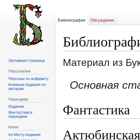
Библиография
Обсуждение
Библиограф
Материал из Бу
Заглавная страница
Персоналии
Персоны по алфавиту
Перейти
Перейти
Основная ст
Книжные издания по
к
к
авторам
навигации
поиску
Периодика
Фантастика
Издания
Фантастика в
периодике
Книги
Актюбинская
по Месту издания