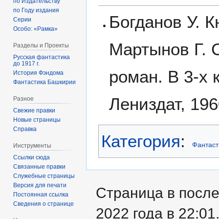
по Издательству
по Году издания
Богданов У. К
Серии
Особо: «Рамка»
Мартынов Г. 
Разделы и Проекты
Русская фантастика
до 1917 г.
роман. В 3-х 
История Фэндома
Фантастика Башкирии
Лениздат, 196
Разное
Свежие правки
Новые страницы
Справка
Категория
:
Фантаст
Инструменты
Ссылки сюда
Связанные правки
Служебные страницы
Версия для печати
Страница в посл
Постоянная ссылка
Сведения о странице
2022 года в 22:01