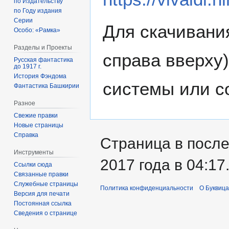
по Издательству
по Году издания
Серии
Для скачивани
Особо: «Рамка»
Разделы и Проекты
справа вверху)
Русская фантастика
до 1917 г.
История Фэндома
системы или со
Фантастика Башкирии
Разное
Свежие правки
Новые страницы
Справка
Страница в после
Инструменты
2017 года в 04:17
Ссылки сюда
Связанные правки
Служебные страницы
Политика конфиденциальности
О Буквица
Версия для печати
Постоянная ссылка
Сведения о странице