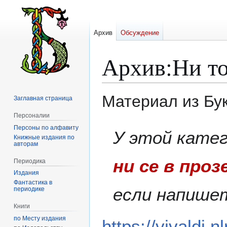
Архив
Обсуждение
Архив
:
Ни то
Материал из Бу
Заглавная страница
Персоналии
Персоны по алфавиту
Перейти
Перейти
У этой кате
Книжные издания по
к
к
авторам
навигации
поиску
ни се в проз
Периодика
Издания
Фантастика в
если напише
периодике
Книги
по Месту издания
https://vivaldi.