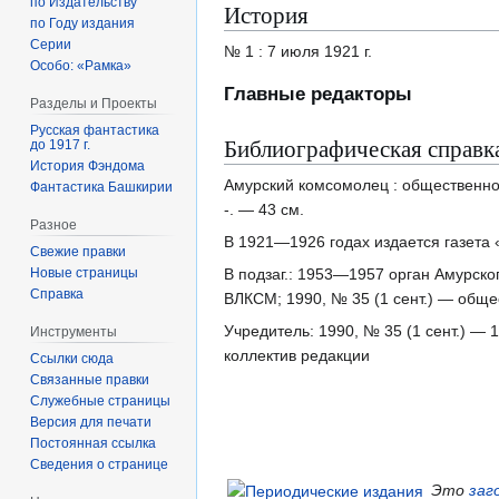
по Издательству
История
по Году издания
Серии
№ 1 : 7 июля 1921 г.
Особо: «Рамка»
Главные редакторы
Разделы и Проекты
Русская фантастика
Библиографическая справк
до 1917 г.
История Фэндома
Амурский комсомолец : общественно
Фантастика Башкирии
-. — 43 см.
Разное
В 1921—1926 годах издается газета 
Свежие правки
Новые страницы
В подзаг.: 1953—1957 орган Амурско
Справка
ВЛКСМ; 1990, № 35 (1 сент.) — общ
Учредитель: 1990, № 35 (1 сент.) 
Инструменты
коллектив редакции
Ссылки сюда
Связанные правки
Служебные страницы
Версия для печати
Постоянная ссылка
Сведения о странице
Это
заг