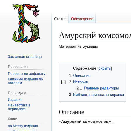
Статья
Обсуждение
Амурский комсомо
Материал из Буквицы
Заглавная страница
Перейти
Перейти
к
к
Персоналии
Содержание
навигации
поиску
Персоны по алфавиту
1
Описание
Книжные издания по
[
−
]
2
История
авторам
2.1
Главные редакторы
Периодика
3
Библиографическая справка
Издания
Фантастика в
периодике
Описание
Книги
«Амурский комсомолец»
-
по Месту издания