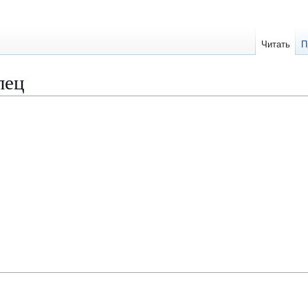
Читать
П
лец