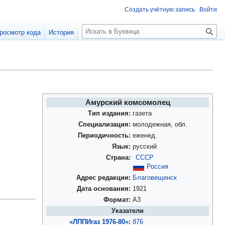
Создать учётную запись
Войти
П
росмотр кода
История
о
и
с
к
Амурский комсомолец
Тип издания:
газета
Специализация:
молодежная, обл.
Периодичность:
еженед.
Язык:
русский
Страна:
СССР
Россия
Адрес редакции:
Благовещенск
Дата основания:
1921
Формат:
А3
Указатели
«ЛППИгаз 1976-80»
:
876