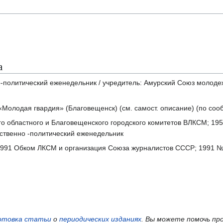
а
-политический еженедельник / учредитель: Амурский Союз молодеж
«Молодая гвардия» (Благовещенск) (см. самост. описание) (по со
го областного и Благовещенского городского комитетов ВЛКСМ; 195
ественно -политический еженедельник
— 1991 Обком ЛКСМ и организация Союза журналистов СССР; 1991 №
отовка статьи
о
периодических изданиях
.
Вы можете помочь пр