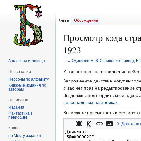
Книга
Обсуждение
Просмотр кода стр
1923
←
Одинокий М. В. Сочинения. Троицк, И
Заглавная страница
Перейти
Перейти
У вас нет прав на выполнение дейс
Персоналии
к
к
Персоны по алфавиту
Запрошенное действие могут выполня
навигации
поиску
Книжные издания по
У вас нет прав на редактирование с
авторам
Вы должны подтвердить свой адрес э
Периодика
персональных настройках
.
Издания
Вы можете просмотреть и скопироват
Фантастика в
периодике
Дополни
Книги
по Месту издания