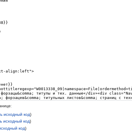
анице:
ь исходный код
)
ь исходный код
)
исходный код
)