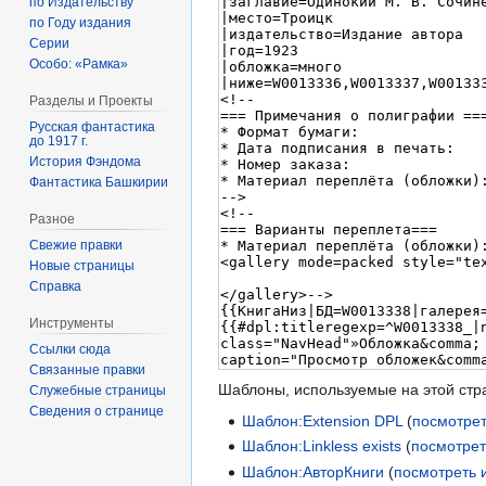
по Издательству
по Году издания
Серии
Особо: «Рамка»
Разделы и Проекты
Русская фантастика
до 1917 г.
История Фэндома
Фантастика Башкирии
Разное
Свежие правки
Новые страницы
Справка
Инструменты
Ссылки сюда
Связанные правки
Шаблоны, используемые на этой стр
Служебные страницы
Сведения о странице
Шаблон:Extension DPL
(
посмотрет
Шаблон:Linkless exists
(
посмотрет
Шаблон:АвторКниги
(
посмотреть 