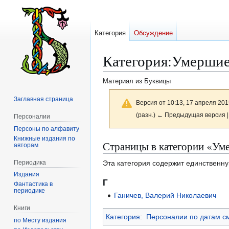
Категория
Обсуждение
Категория
:
Умершие
Материал из Буквицы
Заглавная страница
Версия от 10:13, 17 апреля 201
(разн.) ← Предыдущая версия |
Персоналии
Персоны по алфавиту
Книжные издания по
Перейти
Перейти
Страницы в категории «Ум
авторам
к
к
Периодика
Эта категория содержит единственну
навигации
поиску
Издания
Г
Фантастика в
периодике
Ганичев, Валерий Николаевич
Книги
Категория
:
Персоналии по датам с
по Месту издания