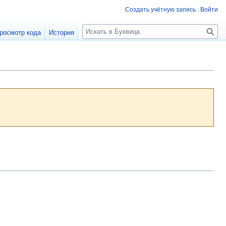
Создать учётную запись
Войти
П
росмотр кода
История
о
и
с
к