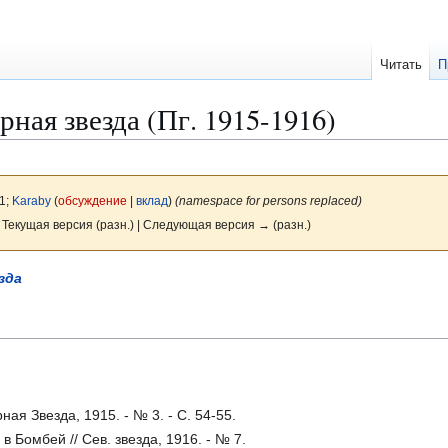
Читать
П
рная звезда (Пг. 1915-1916)
1;
Karaby
(
обсуждение
|
вклад
)
(namespace for persons replaced)
 Текущая версия (разн.) | Следующая версия → (разн.)
зда
ая Звезда, 1915. - № 3. - С. 54-55.
в Бомбей // Сев. звезда, 1916. - № 7.