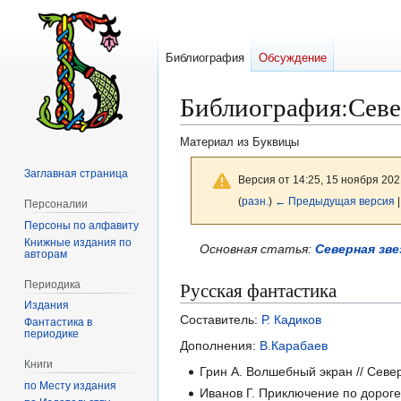
Библиография
Обсуждение
Библиография
:
Севе
Материал из Буквицы
Заглавная страница
Версия от 14:25, 15 ноября 202
(
разн.
)
← Предыдущая версия
|
Персоналии
Персоны по алфавиту
Книжные издания по
Перейти
Перейти
Основная статья:
Северная зве
авторам
к
к
Русская фантастика
Периодика
навигации
поиску
Издания
Составитель:
Р. Кадиков
Фантастика в
периодике
Дополнения:
В.Карабаев
Книги
Грин А. Волшебный экран // Северн
по Месту издания
Иванов Г. Приключение по дороге 