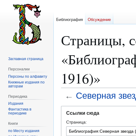
Библиография
Обсуждение
Страницы, 
«Библиограф
Заглавная страница
Персоналии
1916)»
Персоны по алфавиту
Книжные издания по
авторам
←
Северная звезд
Периодика
Издания
Перейти
Перейти
Фантастика в
Ссылки сюда
периодике
к
к
Страница:
навигации
поиску
Книги
по Месту издания