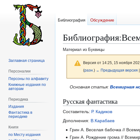
Библиография
Обсуждение
Библиография
:
Всем
Материал из Буквицы
Заглавная страница
Версия от 14:25, 15 ноября 202
(
разн.
)
← Предыдущая версия
|
Персоналии
Персоны по алфавиту
Книжные издания по
Перейти
Перейти
Основная статья:
Всемирная н
авторам
к
к
Русская фантастика
Периодика
навигации
поиску
Издания
Составитель:
Р. Кадиков
Фантастика в
периодике
Дополнения:
В.Карабаев
Книги
Грин А. Веселая бабочка // Всеми
по Месту издания
Грин А. Рождение грома // Всемир