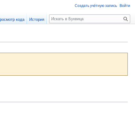
Создать учётную запись
Войти
П
росмотр кода
История
о
и
с
к