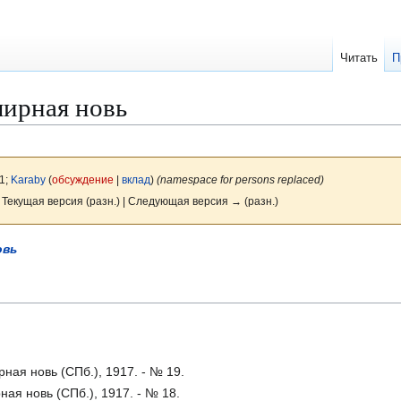
Читать
П
ирная новь
1;
Karaby
(
обсуждение
|
вклад
)
(namespace for persons replaced)
 Текущая версия (разн.) | Следующая версия → (разн.)
овь
рная новь (СПб.), 1917. - № 19.
ная новь (СПб.), 1917. - № 18.