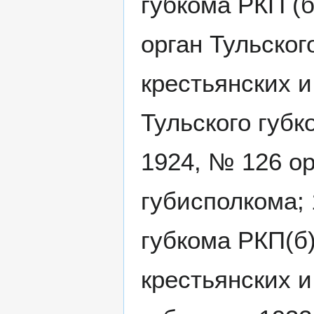
губкома РКП (б
орган Тульског
крестьянских и
Тульского губк
1924, № 126 ор
губисполкома;
губкома РКП(б)
крестьянских 