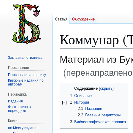
Статья
Обсуждение
Коммунар (Т
Материал из Бу
Заглавная страница
Персоналии
(перенаправлено
Персоны по алфавиту
Книжные издания по
авторам
Перейти
Перейти
Содержание
к
к
Периодика
1
Описание
навигации
поиску
Издания
[
−
]
2
История
Фантастика в
2.1
Названия
периодике
2.2
Главные редакторы
Книги
3
Библиографическая справка
по Месту издания