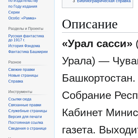
по Издательству
3
Библиографическая справка
по Году издания
Серии
Описание
Особо: «Рамка»
Разделы и Проекты
Русская фантастика
«Урал сасси»
(
до 1917 г.
История Фэндома
Фантастика Башкирии
Урала) — Чува
Разное
Свежие правки
Башкортостан.
Новые страницы
Справка
Собрание Респ
Инструменты
Ссылки сюда
Связанные правки
Кабинет Минис
Служебные страницы
Версия для печати
Постоянная ссылка
газета. Выходи
Сведения о странице