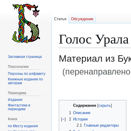
Статья
Обсуждение
Голос Урала 
Материал из Бу
Заглавная страница
Персоналии
(перенаправлено
Персоны по алфавиту
Книжные издания по
авторам
Перейти
Перейти
к
к
Периодика
навигации
поиску
Издания
Содержание
Фантастика в
периодике
1
Описание
[
−
]
2
История
Книги
2.1
Главные редакторы
по Месту издания