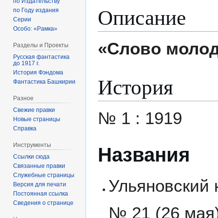
по Издательству
Описание
по Году издания
Серии
Особо: «Рамка»
«Слово моло
Разделы и Проекты
Русская фантастика
до 1917 г.
История Фэндома
История
Фантастика Башкирии
Разное
Свежие правки
№ 1 : 1919
Новые страницы
Справка
Инструменты
Названия
Ссылки сюда
Связанные правки
Служебные страницы
Ульяновский к
Версия для печати
Постоянная ссылка
Сведения о странице
№ 21 (26 мая