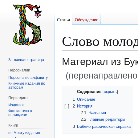
Статья
Обсуждение
Слово молод
Материал из Бу
Заглавная страница
Персоналии
(перенаправлено
Персоны по алфавиту
Книжные издания по
авторам
Перейти
Перейти
Содержание
к
к
Периодика
1
Описание
навигации
поиску
Издания
[
−
]
2
История
Фантастика в
2.1
Названия
периодике
2.2
Главные редакторы
Книги
3
Библиографическая справка
по Месту издания