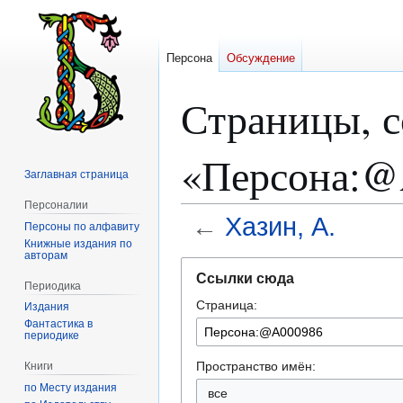
Персона
Обсуждение
Страницы, 
«Персона:@
Заглавная страница
Персоналии
←
Хазин, А.
Персоны по алфавиту
Книжные издания по
авторам
Перейти
Перейти
Ссылки сюда
к
к
Периодика
Страница:
навигации
поиску
Издания
Фантастика в
периодике
Пространство имён:
Книги
по Месту издания
все