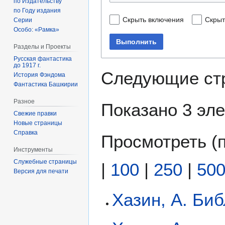
по Издательству
по Году издания
Скрыть включения
Скрыт
Серии
Особо: «Рамка»
Выполнить
Разделы и Проекты
Русская фантастика
до 1917 г.
Следующие ст
История Фэндома
Фантастика Башкирии
Разное
Показано 3 эл
Свежие правки
Новые страницы
Справка
Просмотреть (
Инструменты
Служебные страницы
|
100
|
250
|
50
Версия для печати
Хазин, А. Би