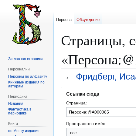
Персона
Обсуждение
Страницы, 
«Персона:@
Заглавная страница
Персоналии
←
Фридберг, Ис
Персоны по алфавиту
Книжные издания по
авторам
Перейти
Перейти
Ссылки сюда
к
к
Периодика
Страница:
навигации
поиску
Издания
Фантастика в
периодике
Пространство имён:
Книги
по Месту издания
все