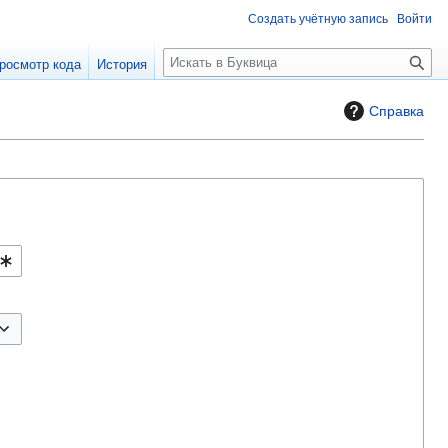
Создать учётную запись
Войти
П
росмотр кода
История
о
и
Справка
с
к