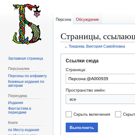
Персона
Обсуждение
Страницы, ссылаю
←
Токарева, Виктория Самойловна
Перейти
Перейти
Заглавная страница
Ссылки сюда
к
к
Персоналии
Страница:
навигации
поиску
Персоны по алфавиту
Книжные издания по
авторам
Пространство имён:
Периодика
все
Издания
Фантастика в
периодике
Скрыть включения
Скрыт
Книги
Выполнить
по Месту издания