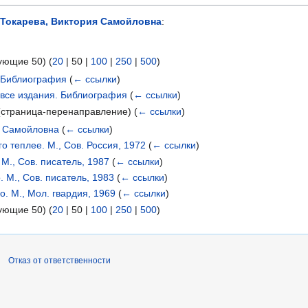
Токарева, Виктория Самойловна
:
ующие 50
) (
20
|
50
|
100
|
250
|
500
)
. Библиография
(
← ссылки
)
 все издания. Библиография
(
← ссылки
)
(страница-перенаправление)
(
← ссылки
)
я Самойловна
(
← ссылки
)
го теплее. М., Сов. Россия, 1972
(
← ссылки
)
М., Сов. писатель, 1987
(
← ссылки
)
. М., Сов. писатель, 1983
(
← ссылки
)
о. М., Мол. гвардия, 1969
(
← ссылки
)
ующие 50
) (
20
|
50
|
100
|
250
|
500
)
Отказ от ответственности