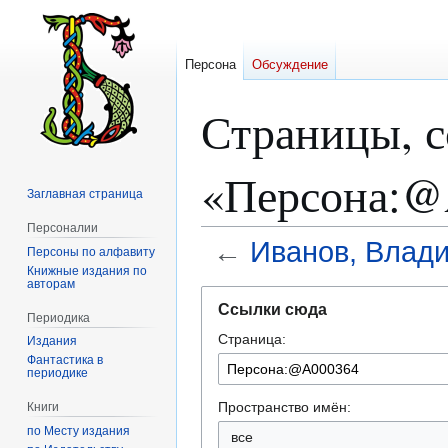
Персона
Обсуждение
Страницы, 
«Персона:@
Заглавная страница
Персоналии
←
Иванов, Влад
Персоны по алфавиту
Книжные издания по
авторам
Перейти
Перейти
Ссылки сюда
к
к
Периодика
Страница:
навигации
поиску
Издания
Фантастика в
периодике
Пространство имён:
Книги
по Месту издания
все