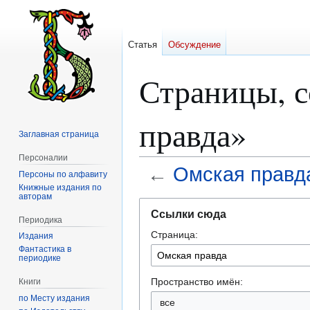
Статья
Обсуждение
Страницы, 
правда»
Заглавная страница
Персоналии
←
Омская правд
Персоны по алфавиту
Книжные издания по
авторам
Перейти
Перейти
Ссылки сюда
к
к
Периодика
Страница:
навигации
поиску
Издания
Фантастика в
периодике
Пространство имён:
Книги
по Месту издания
все