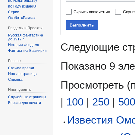
по Издательству
по Году издания
Скрыть включения
Скрыт
Серии
Особо: «Рамка»
Выполнить
Разделы и Проекты
Русская фантастика
до 1917 г.
Следующие ст
История Фэндома
Фантастика Башкирии
Разное
Показано 9 эл
Свежие правки
Новые страницы
Справка
Просмотреть (
Инструменты
Служебные страницы
|
100
|
250
|
50
Версия для печати
Известия Омс