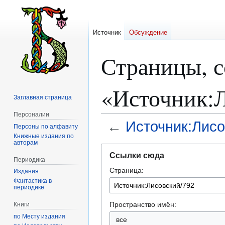
Источник
Обсуждение
Страницы, 
«Источник:
Заглавная страница
Персоналии
←
Источник:Лисо
Персоны по алфавиту
Книжные издания по
авторам
Перейти
Перейти
Ссылки сюда
к
к
Периодика
Страница:
навигации
поиску
Издания
Фантастика в
периодике
Пространство имён:
Книги
по Месту издания
все