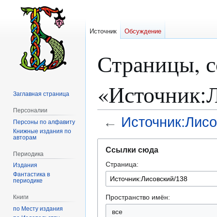
Источник
Обсуждение
Страницы, 
«Источник:
Заглавная страница
Персоналии
←
Источник:Лисо
Персоны по алфавиту
Книжные издания по
авторам
Перейти
Перейти
Ссылки сюда
к
к
Периодика
Страница:
навигации
поиску
Издания
Фантастика в
периодике
Пространство имён:
Книги
по Месту издания
все