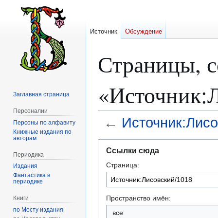
Источник
Обсуждение
Страницы, 
«Источник:
Заглавная страница
Персоналии
←
Источник:Лисо
Персоны по алфавиту
Книжные издания по
авторам
Перейти
Перейти
Ссылки сюда
к
к
Периодика
Страница:
навигации
поиску
Издания
Фантастика в
периодике
Пространство имён:
Книги
по Месту издания
все