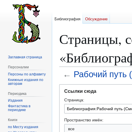
Библиография
Обсуждение
Страницы, 
«Библиограф
Заглавная страница
Персоналии
←
Рабочий путь 
Персоны по алфавиту
Книжные издания по
авторам
Перейти
Перейти
Ссылки сюда
к
к
Периодика
Страница:
навигации
поиску
Издания
Фантастика в
периодике
Пространство имён:
Книги
по Месту издания
все