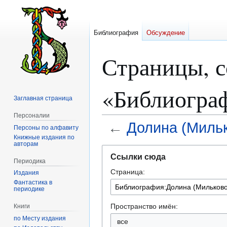
Библиография
Обсуждение
Страницы, 
«Библиогра
Заглавная страница
Персоналии
←
Долина (Миль
Персоны по алфавиту
Книжные издания по
авторам
Перейти
Перейти
Ссылки сюда
к
к
Периодика
Страница:
навигации
поиску
Издания
Фантастика в
периодике
Пространство имён:
Книги
по Месту издания
все