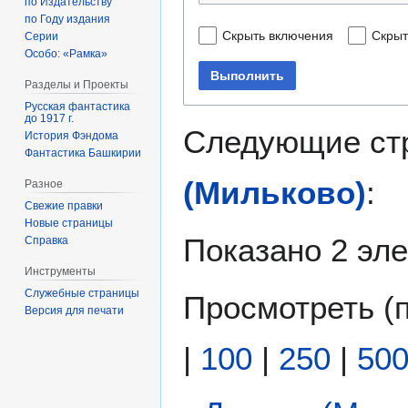
по Издательству
по Году издания
Скрыть включения
Скрыт
Серии
Особо: «Рамка»
Выполнить
Разделы и Проекты
Русская фантастика
до 1917 г.
Следующие ст
История Фэндома
Фантастика Башкирии
(Мильково)
:
Разное
Свежие правки
Новые страницы
Показано 2 эл
Справка
Инструменты
Служебные страницы
Просмотреть (
Версия для печати
|
100
|
250
|
50