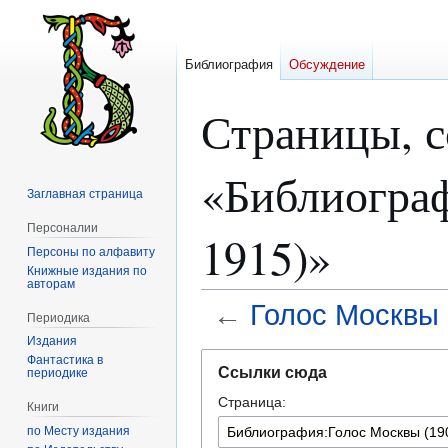
Библиография
Обсуждение
Страницы, 
«Библиогра
Заглавная страница
Персоналии
1915)»
Персоны по алфавиту
Книжные издания по
авторам
←
Голос Москвы
Периодика
Издания
Перейти
Перейти
Фантастика в
Ссылки сюда
периодике
к
к
Страница:
навигации
поиску
Книги
по Месту издания