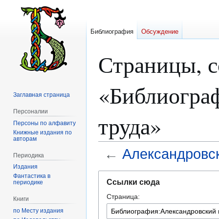
Библиография
Обсуждение
Страницы, 
«Библиограф
Заглавная страница
Персоналии
труда»
Персоны по алфавиту
Книжные издания по
авторам
←
Александровск
Периодика
Издания
Перейти
Перейти
Фантастика в
Ссылки сюда
периодике
к
к
Страница:
навигации
поиску
Книги
по Месту издания