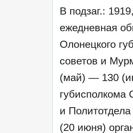
В подзаг.: 191
ежедневная общ
Олонецкого гу
советов и Мур
(май) — 130 (и
губисполкома 
и Политотдела 
(20 июня) орга