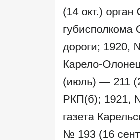
(14 окт.) орга
губисполкома 
дороги; 1920, 
Карело-Олонецк
(июль) — 211 (
РКП(б); 1921, №
газета Карельс
№ 193 (16 сент