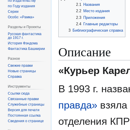
по Издательству
2.1
Названия
по Году издания
2.2
Место издания
Серии
Особо: «Рамка»
2.3
Приложения
2.4
Главные редакторы
Разделы и Проекты
3
Библиографическая справка
Русская фантастика
до 1917 г.
История Фэндома
Описание
Фантастика Башкирии
Разное
Свежие правки
«Курьер Каре
Новые страницы
Справка
В 1993 г. назв
Инструменты
Ссылки сюда
Связанные правки
правда»
взяла 
Служебные страницы
Версия для печати
Постоянная ссылка
отделения КПР
Сведения о странице