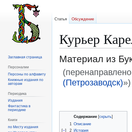
Статья
Обсуждение
Курьер Кар
Материал из Бу
Заглавная страница
Персоналии
(перенаправлено
Персоны по алфавиту
(Петрозаводск)
»)
Книжные издания по
авторам
Периодика
Перейти
Перейти
Издания
к
к
Фантастика в
навигации
поиску
периодике
Содержание
Книги
1
Описание
по Месту издания
[
−
]
2
История