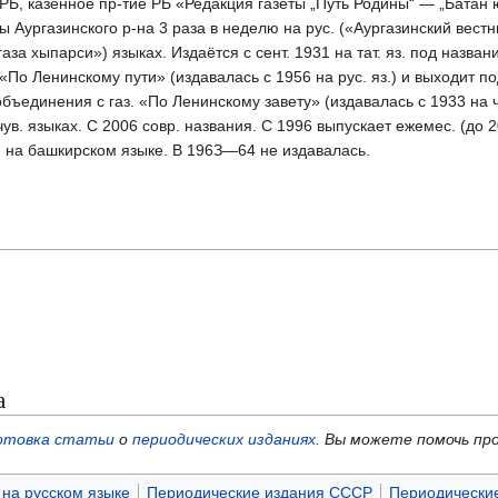
РБ, казённое пр-тие РБ «Редакция газеты „Путь Родины“ — „Батан
 Аургазинского р-на 3 раза в неделю на рус. («Аургазинский вестни
аза хыпарси») языках. Издаётся с сент. 1931 на тат. яз. под назва
 «По Ленинскому пути» (издавалась с 1956 на рус. яз.) и выходит п
е объединения с газ. «По Ленинскому завету» (издавалась с 1933 на ч
и чув. языках. С 2006 совр. названия. С 1996 выпускает ежемес. (до
) на башкирском языке. В 196З—64 не издавалась.
а
отовка статьи
о
периодических изданиях
.
Вы можете помочь пр
на русском языке
Периодические издания СССР
Периодические