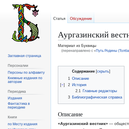
Статья
Обсуждение
Аургазинский вест
Материал из Буквицы
(перенаправлено с «
Путь Родины (Толба
Заглавная страница
Перейти
Перейти
Персоналии
к
к
Содержание
Персоны по алфавиту
навигации
поиску
Книжные издания по
1
Описание
авторам
[
−
]
2
История
2.1
Главные редакторы
Периодика
3
Библиографическая справка
Издания
Фантастика в
периодике
Описание
Книги
«Аургазинский вестник»
— обществ
по Месту издания