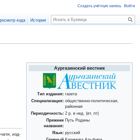
Создать учётную запись
Войти
П
росмотр кода
История
о
и
с
к
Аургазинский вестник
Тип издания:
газета
Специализация:
общественно-политическая,
районная
Периодичность:
2 р. в нед. (вт, пт)
Прежние
Путь Родины
названия:
Язык:
русский
ати, изд-
Главный
Каримова Альфира