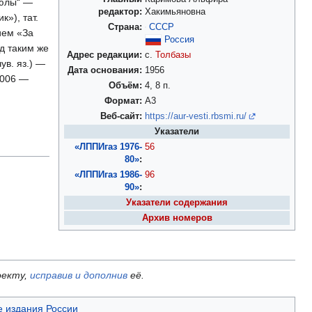
 юлы“ —
редактор:
Хакимьяновна
к»), тат.
Страна:
СССР
нием «За
Россия
од таким же
Адрес редакции:
с.
Толбазы
ув. яз.) —
Дата основания:
1956
 2006 —
Объём:
4, 8 п.
Формат:
А3
Веб-сайт:
https://aur-vesti.rbsmi.ru/
Указатели
«ЛППИгаз 1976-
56
80»
:
«ЛППИгаз 1986-
96
90»
:
Указатели содержания
Архив номеров
оекту,
исправив и дополнив
её.
 издания России