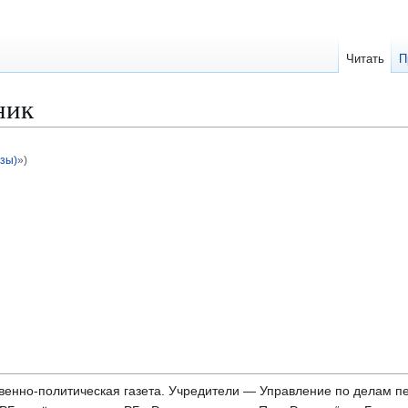
Читать
П
ник
зы)
»)
енно-политическая газета. Учредители — Управление по делам печ