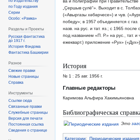
ва и полиграфии при Правительстве 
по Издательству
по Году издания
„Ҫершыв ҫулё“». Выходит в с. Толбазы
Серии
(«Авыргазы хәбәрчесе») и чув. («Аург
Особо: «Рамка»
победу»; в 1957 объединяется с газ.
назв. на рус. и тат. яз.; с 1965 посл
Разделы и Проекты
под названием «П. Р.» на рус., тат. 
Русская фантастика
до 1917 г.
ежекварт.) приложение «Рух» («Дух»
История Фэндома
Фантастика Башкирии
Разное
История
Свежие правки
№ 1 : 25 авг. 1956 г.
Новые страницы
Справка
Главные редакторы
Инструменты
Каримова Альфира Хакимьяновна
Ссылки сюда
Связанные правки
Библиографическая справк
Служебные страницы
Версия для печати
Это
заг
Постоянная ссылка
Сведения о странице
Категории
:
Периодические издания 