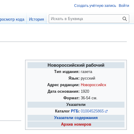
Создать учётную запись
Войти
П
росмотр кода
История
о
и
с
к
Новороссийский рабочий
Тип издания:
газета
Язык:
русский
Адрес редакции:
Новороссийск
Дата основания:
1920
Формат:
36-54 см.
Указатели
Каталог
РГБ
:
01004525865
Указатели содержания
Архив номеров