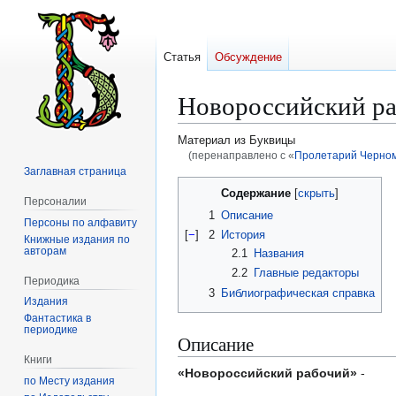
Статья
Обсуждение
Новороссийский р
Материал из Буквицы
(перенаправлено с «
Пролетарий Черномо
Заглавная страница
Перейти
Перейти
Содержание
Персоналии
к
к
1
Описание
Персоны по алфавиту
навигации
поиску
[
−
]
2
История
Книжные издания по
авторам
2.1
Названия
2.2
Главные редакторы
Периодика
3
Библиографическая справка
Издания
Фантастика в
периодике
Описание
Книги
«Новороссийский рабочий»
-
по Месту издания