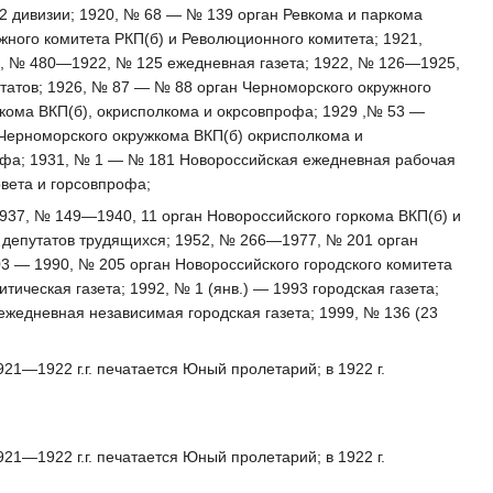
22 дивизии; 1920, № 68 — № 139 орган Ревкома и паркома
жного комитета РКП(б) и Революционного комитета; 1921,
1, № 480—1922, № 125 ежедневная газета; 1922, № 126—1925,
утатов; 1926, № 87 — № 88 орган Черноморского окружного
жкома ВКП(б), окрисполкома и окрсовпрофа; 1929 ,№ 53 —
Черноморского окружкома ВКП(б) окрисполкома и
рофа; 1931, № 1 — № 181 Новороссийская ежедневная рабочая
овета и горсовпрофа;
 1937, № 149—1940, 11 орган Новороссийского горкома ВКП(б) и
а депутатов трудящихся; 1952, № 266—1977, № 201 орган
03 — 1990, № 205 орган Новороссийского городского комитета
ческая газета; 1992, № 1 (янв.) — 1993 городская газета;
 ежедневная независимая городская газета; 1999, № 136 (23
921—1922 г.г. печатается Юный пролетарий; в 1922 г.
921—1922 г.г. печатается Юный пролетарий; в 1922 г.