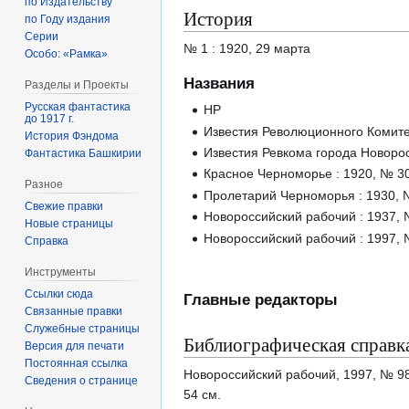
по Издательству
История
по Году издания
Серии
№ 1 : 1920, 29 марта
Особо: «Рамка»
Названия
Разделы и Проекты
Русская фантастика
НР
до 1917 г.
Известия Революционного Комитет
История Фэндома
Известия Ревкома города Новорос
Фантастика Башкирии
Красное Черноморье : 1920, № 30
Разное
Пролетарий Черноморья : 1930, №
Свежие правки
Новороссийский рабочий : 1937, 
Новые страницы
Новороссийский рабочий : 1997, 
Справка
Инструменты
Ссылки сюда
Главные редакторы
Связанные правки
Служебные страницы
Библиографическая справк
Версия для печати
Постоянная ссылка
Новороссийский рабочий, 1997, № 98
Сведения о странице
54 см.