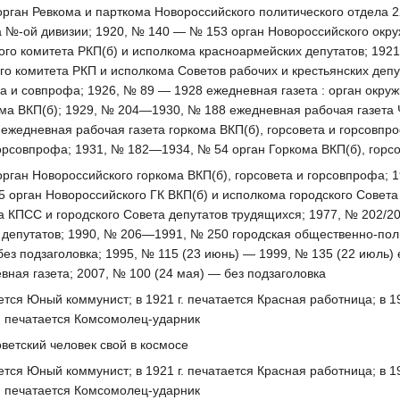
 орган Ревкома и парткома Новороссийского политического отдела 
 №-ой дивизии; 1920, № 140 — № 153 орган Новороссийского окру
го комитета РКП(б) и исполкома красноармейских депутатов; 192
о комитета РКП и исполкома Советов рабочих и крестьянских деп
а и совпрофа; 1926, № 89 — 1928 ежедневная газета : орган окру
ма ВКП(б); 1929, № 204—1930, № 188 ежедневная рабочая газета 
ежедневная рабочая газета горкома ВКП(б), горсовета и горсовп
 горсовпрофа; 1931, № 182—1934, № 54 орган Горкома ВКП(б), горс
 орган Новороссийского горкома ВКП(б), горсовета и горсовпрофа;
5 орган Новороссийского ГК ВКП(б) и исполкома городского Совет
а КПСС и городского Совета депутатов трудящихся; 1977, № 202/2
депутатов; 1990, № 206—1991, № 250 городская общественно-полити
без подзаголовка; 1995, № 115 (23 июнь) — 1999, № 135 (22 июль)
вная газета; 2007, № 100 (24 мая) — без подзаголовка
ается Юный коммунист; в 1921 г. печатается Красная работница; в 1
. печатается Комсомолец-ударник
ветский человек свой в космосе
ается Юный коммунист; в 1921 г. печатается Красная работница; в 1
. печатается Комсомолец-ударник