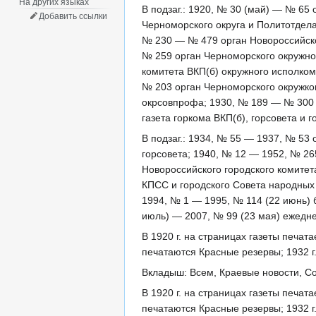
На других языках
В подзаг.: 1920, № 30 (май) — № 65
Добавить ссылки
Черноморского округа и Политотдела
№ 230 — № 479 орган Новороссийско
№ 259 орган Черноморского окружног
комитета ВКП(б) окружного исполком
№ 203 орган Черноморского окружко
окрсовпрофа; 1930, № 189 — № 300 
газета горкома ВКП(б), горсовета и
В подзаг.: 1934, № 55 — 1937, № 53
горсовета; 1940, № 12 — 1952, № 26
Новороссийского городского комитет
КПСС и городского Совета народных 
1994, № 1 — 1995, № 114 (22 июнь) 
июль) — 2007, № 99 (23 мая) ежедне
В 1920 г. на страницах газеты печат
печатаются Красные резервы; 1932 г
Вкладыш: Всем, Краевые новости, Со
В 1920 г. на страницах газеты печат
печатаются Красные резервы; 1932 г