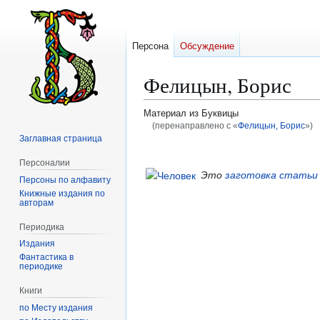
Персона
Обсуждение
Фелицын, Борис
Материал из Буквицы
(перенаправлено с «
Фелицын, Борис
»)
Заглавная страница
Перейти
Перейти
Персоналии
к
к
Это
заготовка статьи
Персоны по алфавиту
навигации
поиску
Книжные издания по
авторам
Периодика
Издания
Фантастика в
периодике
Книги
по Месту издания