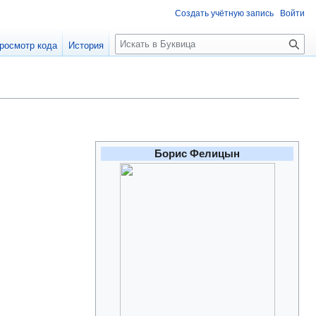
Создать учётную запись
Войти
П
росмотр кода
История
о
и
с
к
Борис Фелицын