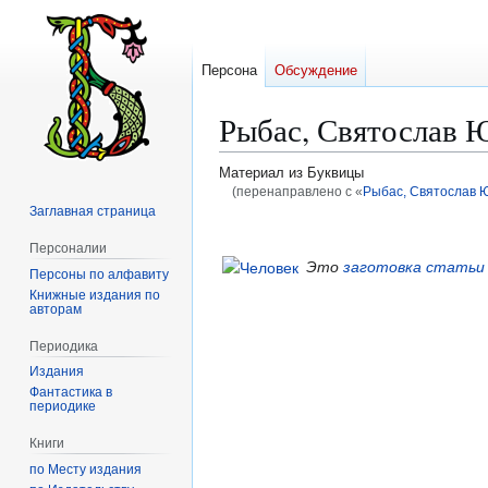
Персона
Обсуждение
Рыбас, Святослав 
Материал из Буквицы
(перенаправлено с «
Рыбас, Святослав 
Заглавная страница
Перейти
Перейти
Персоналии
к
к
Это
заготовка статьи
Персоны по алфавиту
навигации
поиску
Книжные издания по
авторам
Периодика
Издания
Фантастика в
периодике
Книги
по Месту издания