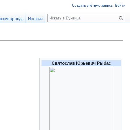
Создать учётную запись
Войти
П
росмотр кода
История
о
и
с
к
Святослав Юрьевич Рыбас