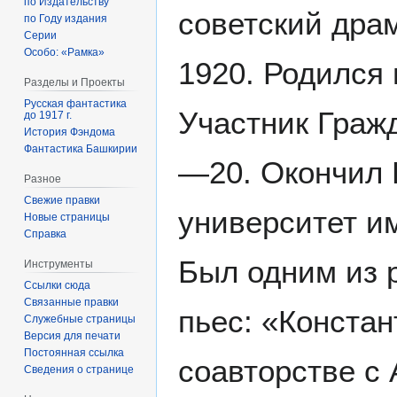
по Издательству
советский дра
по Году издания
Серии
Особо: «Рамка»
1920. Родился в
Разделы и Проекты
Русская фантастика
Участник Граж
до 1917 г.
История Фэндома
Фантастика Башкирии
—20. Окончил 
Разное
Свежие правки
университет им
Новые страницы
Справка
Был одним из 
Инструменты
Ссылки сюда
Связанные правки
пьес: «Констан
Служебные страницы
Версия для печати
Постоянная ссылка
соавторстве с 
Сведения о странице