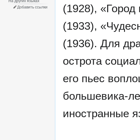
На других языках
(1928), «Город
Добавить ссылки
(1933), «Чудес
(1936). Для др
острота социа
его пьес вопло
большевика-ле
иностранные я