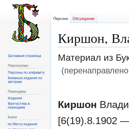
Персона
Обсуждение
Киршон, Вл
Материал из Бу
Заглавная страница
Персоналии
(перенаправлено
Персоны по алфавиту
Книжные издания по
авторам
Перейти
Перейти
к
к
Периодика
навигации
поиску
Издания
Киршон
Влади
Фантастика в
периодике
[6(19).8.1902 —
Книги
по Месту издания