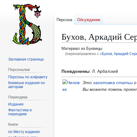
Персона
Обсуждение
Бухов, Аркадий Се
Материал из Буквицы
(перенаправлено с «
Бухов, Аркадий Сер
Заглавная страница
Перейти
Перейти
Персоналии
к
к
Псевдонимы
: Л. Арбатский
Персоны по алфавиту
навигации
поиску
Это
заготовка статьи
о
Книжные издания по
авторам
Вы можете помочь проек
Периодика
Издания
Фантастика в
периодике
Книги
по Месту издания