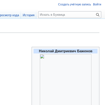
Создать учётную запись
Войти
П
росмотр кода
История
о
и
с
к
Николай Дмитриевич Баженов