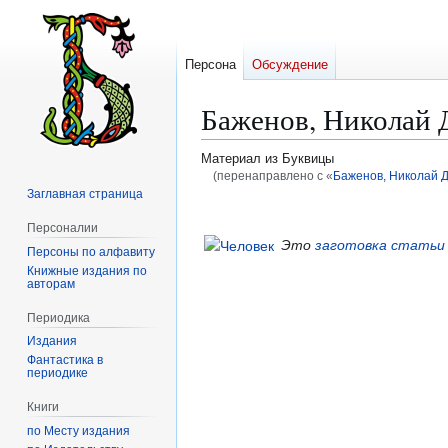
Персона
Обсуждение
Баженов, Николай
Материал из Буквицы
(перенаправлено с «
Баженов, Николай 
Заглавная страница
Перейти
Перейти
Персоналии
к
к
Это
заготовка статьи
Персоны по алфавиту
навигации
поиску
Книжные издания по
авторам
Периодика
Издания
Фантастика в
периодике
Книги
по Месту издания