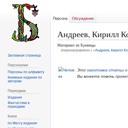
Персона
Обсуждение
Андреев, Кирилл К
Материал из Буквицы
(перенаправлено с «
Андреев, Кирилл К
Заглавная страница
Перейти
Перейти
Персоналии
к
к
Это
заготовка статьи
о
Персоны по алфавиту
навигации
поиску
Вы можете помочь проек
Книжные издания по
авторам
Периодика
Издания
Фантастика в
периодике
Книги
по Месту издания