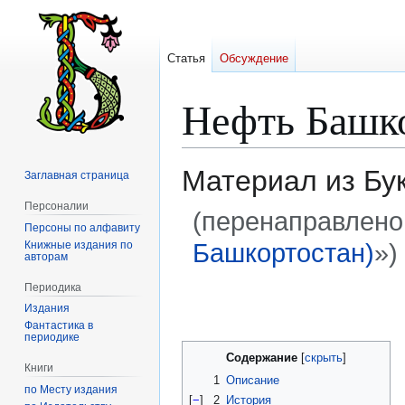
Статья
Обсуждение
Нефть Башк
Материал из Бу
Заглавная страница
Персоналии
(перенаправлено
Персоны по алфавиту
Башкортостан)
»)
Книжные издания по
авторам
Периодика
Перейти
Перейти
Издания
к
к
Фантастика в
навигации
поиску
периодике
Содержание
Книги
1
Описание
по Месту издания
[
−
]
2
История