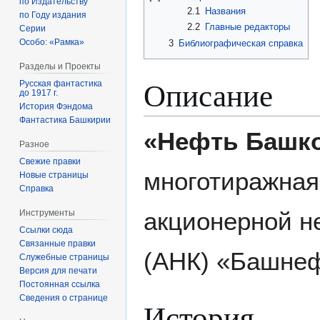
по Издательству
2.1
Названия
по Году издания
2.2
Главные редакторы
Серии
Особо: «Рамка»
3
Библиографическая справка
Разделы и Проекты
Описание
Русская фантастика
до 1917 г.
История Фэндома
Фантастика Башкирии
«Нефть Башко
Разное
Свежие правки
многотиражная
Новые страницы
Справка
акционерной н
Инструменты
Ссылки сюда
Связанные правки
(АНК) «Башнеф
Служебные страницы
Версия для печати
Постоянная ссылка
Сведения о странице
История