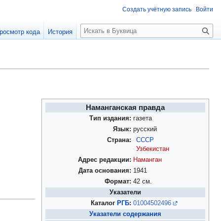
Создать учётную запись
Войти
П
росмотр кода
История
о
и
с
к
Наманганская правда
Тип издания:
газета
Язык:
русский
Страна:
СССР
Узбекистан
Адрес редакции:
Наманган
Дата основания:
1941
Формат:
42 см.
Указатели
Каталог
РГБ
:
01004502496
Указатели содержания