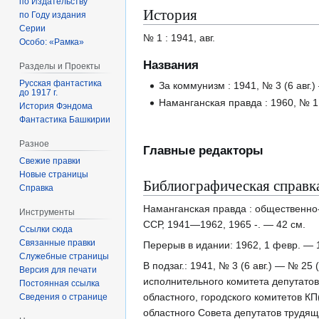
по Издательству
История
по Году издания
Серии
№ 1 : 1941, авг.
Особо: «Рамка»
Названия
Разделы и Проекты
Русская фантастика
За коммунизм : 1941, № 3 (6 авг.)
до 1917 г.
Наманганская правда : 1960, № 1 
История Фэндома
Фантастика Башкирии
Разное
Главные редакторы
Свежие правки
Новые страницы
Библиографическая справк
Справка
Наманганская правда : общественно-
Инструменты
ССР, 1941—1962, 1965 -. — 42 см.
Ссылки сюда
Связанные правки
Перерыв в идании: 1962, 1 февр. — 
Служебные страницы
В подзаг.: 1941, № 3 (6 авг.) — № 25
Версия для печати
исполнительного комитета депутато
Постоянная ссылка
областного, городского комитетов КП
Сведения о странице
областного Совета депутатов трудящ