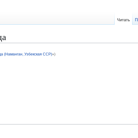
Читать
П
да
а (Наманган, Узбекская ССР)
»)