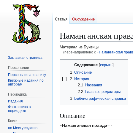
Статья
Обсуждение
Наманганская прав
Материал из Буквицы
(перенаправлено с «
Наманганская правд
Заглавная страница
Перейти
Перейти
Содержание
Персоналии
к
к
1
Описание
Персоны по алфавиту
навигации
поиску
[
−
]
2
История
Книжные издания по
авторам
2.1
Названия
2.2
Главные редакторы
Периодика
3
Библиографическая справка
Издания
Фантастика в
периодике
Описание
Книги
«Наманганская правда»
-
по Месту издания