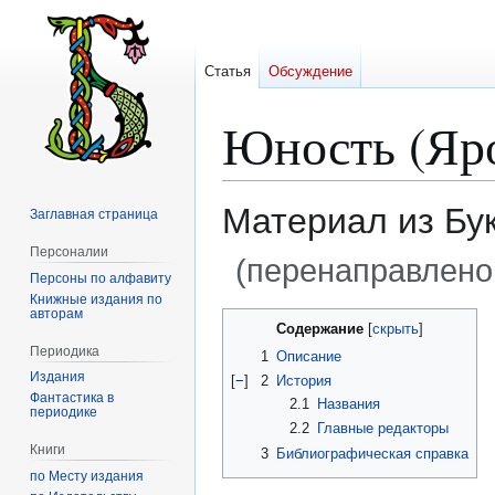
Статья
Обсуждение
Юность (Яр
Материал из Бу
Заглавная страница
Персоналии
(перенаправлено
Персоны по алфавиту
Книжные издания по
авторам
Перейти
Перейти
Содержание
к
к
Периодика
1
Описание
навигации
поиску
Издания
[
−
]
2
История
Фантастика в
2.1
Названия
периодике
2.2
Главные редакторы
Книги
3
Библиографическая справка
по Месту издания