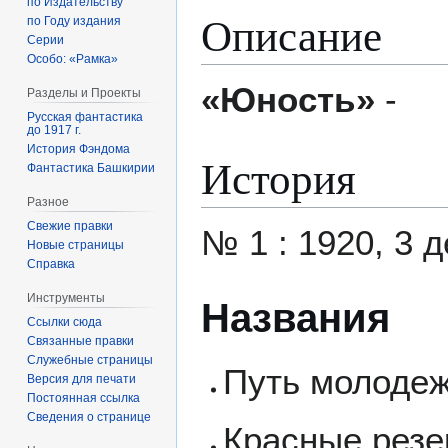
по Издательству
Описание
по Году издания
Серии
Особо: «Рамка»
«Юность»
-
Разделы и Проекты
Русская фантастика
до 1917 г.
История Фэндома
История
Фантастика Башкирии
Разное
Свежие правки
№ 1 : 1920, 3 д
Новые страницы
Справка
Инструменты
Названия
Ссылки сюда
Связанные правки
Служебные страницы
Путь молодежи 
Версия для печати
Постоянная ссылка
Сведения о странице
Красные резер