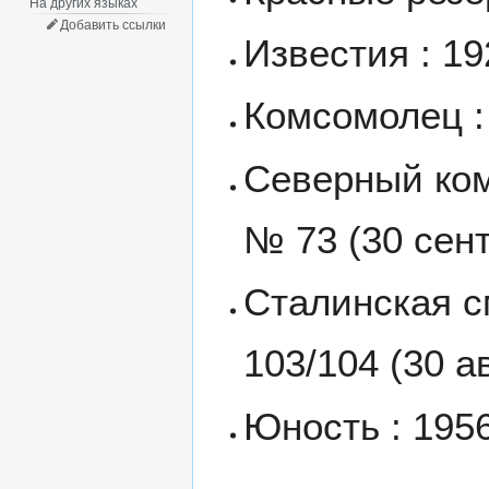
На других языках
Добавить ссылки
Известия : 19
Комсомолец : 
Северный ком
№ 73 (30 сент
Сталинская см
103/104 (30 ав
Юность : 1956