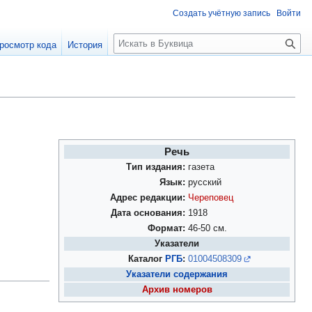
Создать учётную запись
Войти
П
росмотр кода
История
о
и
с
к
Речь
Тип издания:
газета
Язык:
русский
Адрес редакции:
Череповец
Дата основания:
1918
Формат:
46-50 см.
Указатели
Каталог
РГБ
:
01004508309
Указатели содержания
Архив номеров