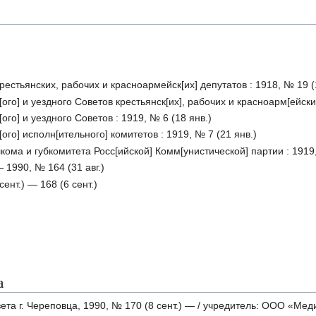
естьянских, рабочих и красноармейск[их] депутатов : 1918, № 19 (1
го] и уездного Советов крестьянск[их], рабочих и красноарм[ейских
ого] и уездного Советов : 1919, № 6 (18 янв.)
ого] исполн[ительного] комитетов : 1919, № 7 (21 янв.)
ома и губкомитета Росс[ийской] Комм[унистической] партии : 1919,
 1990, № 164 (31 авг.)
ент.) — 168 (6 сент.)
а
ета г. Череповца, 1990, № 170 (8 сент.) — / учредитель: ООО «Мед