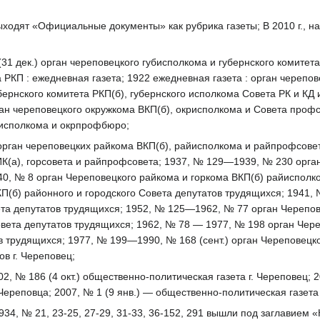
 выходят «Официальные документы» как рубрика газеты; В 2010 г.,
3 (31 дек.) орган череповецкого губисполкома и губернского комите
а РКП : ежедневная газета; 1922 ежедневная газета : орган черепо
бернского комитета РКП(б), губернского исполкома Совета РК и К
ган череповецкого окружкома ВКП(б), окрисполкома и Совета проф
рисполкома и окрпрофбюро;
орган череповецких райкома ВКП(б), райисполкома и райпрофсовет
К(а), горсовета и райпрофсовета; 1937, № 129—1939, № 230 орга
0, № 8 орган Череповецкого райкома и горкома ВКП(б) райисполко
П(б) районного и городского Совета депутатов трудящихся; 1941, 
ета депутатов трудящихся; 1952, № 125—1962, № 77 орган Черепо
овета депутатов трудящихся; 1962, № 78 — 1977, № 198 орган Чер
в трудящихся; 1977, № 199—1990, № 168 (сент.) орган Череповецк
в г. Череповец;
002, № 186 (4 окт.) общественно-политическая газета г. Череповец; 
Череповца; 2007, № 1 (9 янв.) — общественно-политическая газета
934, № 21, 23-25, 27-29, 31-33, 36-152, 291 вышли под заглавием