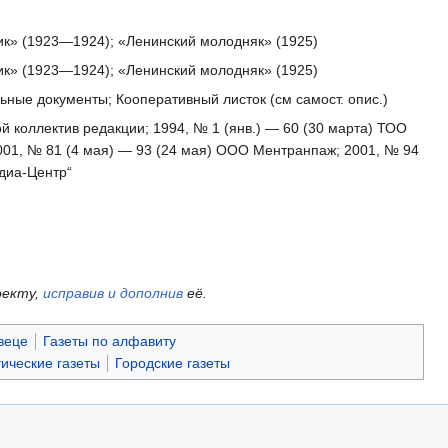
ик» (1923—1924); «Ленинский молодняк» (1925)
ик» (1923—1924); «Ленинский молодняк» (1925)
ные документы; Кооперативный листок (см самост. опис.)
й коллектив редакции; 1994, № 1 (янв.) — 60 (30 марта) ТОО
 2001, № 81 (4 мая) — 93 (24 мая) ООО Ментранпаж; 2001, № 94
диа-Центр“
оекту,
исправив и дополнив
её.
веце
Газеты по алфавиту
ические газеты
Городские газеты