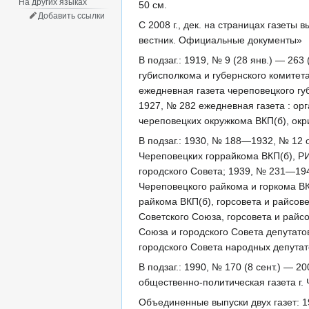
На других языках
50 см.
Добавить ссылки
С 2008 г., дек. на страницах газеты
вестник. Официальные документы»
В подзаг.: 1919, № 9 (28 янв.) — 26
губисполкома и губернского комитет
ежедневная газета череповецкого гу
1927, № 282 ежедневная газета : ор
череповецких окружкома ВКП(б), ок
В подзаг.: 1930, № 188—1932, № 12 
Череповецких горрайкома ВКП(б), РИ
городского Совета; 1939, № 231—194
Череповецкого райкома и горкома ВК
райкома ВКП(б), горсовета и райсов
Советского Союза, горсовета и райс
Союза и городского Совета депутато
городского Совета народных депутато
В подзаг.: 1990, № 170 (8 сент.) — 2
общественно-политическая газета г. 
Объединенные выпуски двух газет: 1