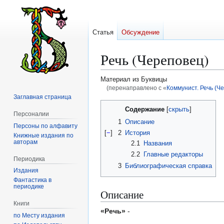
Статья
Обсуждение
Речь (Череповец)
Материал из Буквицы
(перенаправлено с «
Коммунист. Речь (Ч
Заглавная страница
Перейти
Перейти
Содержание
Персоналии
к
к
1
Описание
Персоны по алфавиту
навигации
поиску
[
−
]
2
История
Книжные издания по
авторам
2.1
Названия
2.2
Главные редакторы
Периодика
3
Библиографическая справка
Издания
Фантастика в
периодике
Описание
Книги
«Речь»
-
по Месту издания