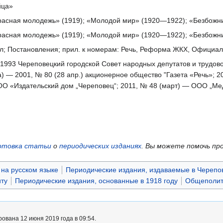
йца»
Красная молодежь» (1919); «Молодой мир» (1920—1922); «Безбожн
Красная молодежь» (1919); «Молодой мир» (1920—1922); «Безбожн
л; Постановления; прил. к номерам: Речь, Реформа ЖКХ, Официаль
— 1993 Череповецкий городской Совет народных депутатов и трудово
та) — 2001, № 80 (28 апр.) акционерное общество "Газета «Речь»;
ООО «Издательский дом „Череповец“; 2011, № 48 (март) — ООО „Ме
отовка статьи
о
периодических изданиях
.
Вы можете помочь пр
на русском языке
Периодические издания, издаваемые в Черепо
ту
Периодические издания, основанные в 1918 году
Общеполит
ована 12 июня 2019 года в 09:54.