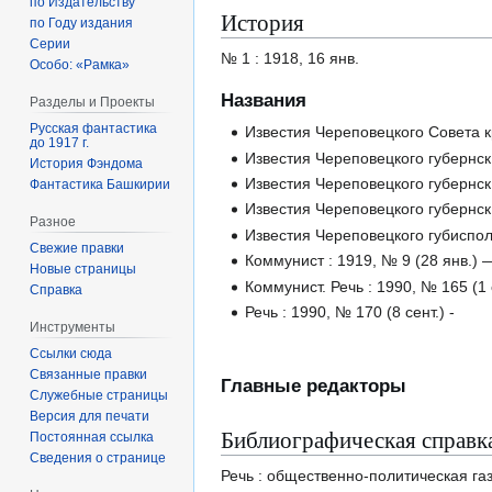
по Издательству
История
по Году издания
Серии
№ 1 : 1918, 16 янв.
Особо: «Рамка»
Названия
Разделы и Проекты
Русская фантастика
Известия Череповецкого Совета кр
до 1917 г.
Известия Череповецкого губернск[о
История Фэндома
Известия Череповецкого губернск[
Фантастика Башкирии
Известия Череповецкого губернск[
Разное
Известия Череповецкого губисполк
Свежие правки
Коммунист : 1919, № 9 (28 янв.) —
Новые страницы
Коммунист. Речь : 1990, № 165 (1 с
Справка
Речь : 1990, № 170 (8 сент.) -
Инструменты
Ссылки сюда
Связанные правки
Главные редакторы
Служебные страницы
Версия для печати
Библиографическая справк
Постоянная ссылка
Сведения о странице
Речь : общественно-политическая газ