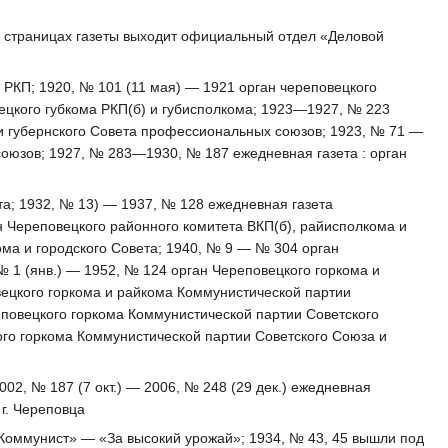
 на страницах газеты выходит официальный отдел «Деловой
та РКП; 1920, № 101 (11 мая) — 1921 орган череповецкого
вецкого губкома РКП(б) и губисполкома; 1923—1927, № 223
Д и губернского Совета профессиональных союзов; 1923, № 71 —
союзов; 1927, № 283—1930, № 187 ежедневная газета : орган
а; 1932, № 13) — 1937, № 128 ежедневная газета
н Череповецкого районного комитета ВКП(б), райисполкома и
ма и городского Совета; 1940, № 9 — № 304 орган
№ 1 (янв.) — 1952, № 124 орган Череповецкого горкома и
вецкого горкома и райкома Коммунистической партии
еповецкого горкома Коммунистической партии Советского
ого горкома Коммунистической партии Советского Союза и
2002, № 187 (7 окт.) — 2006, № 248 (29 дек.) ежедневная
 г. Череповца
 «Коммунист» — «За высокий урожай»; 1934, № 43, 45 вышли под